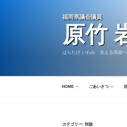
コ
ン
福岡県議会議員
テ
ン
原竹 
ツ
へ
ス
キ
はらたけ いわみ 見える県政
ッ
プ
HOME
ごあいさつ
カテゴリー:
対談