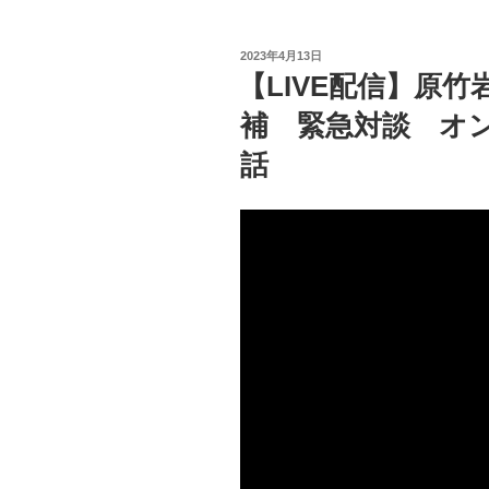
投
2023年4月13日
稿
【LIVE配信】原竹
日:
補 緊急対談 オン
話