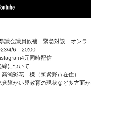
福岡県議会議員候補 緊急対談 オンラ
/4/6 20:00
r,Instagram4元同時配信
経緯について
 高瀬彩花 様（筑紫野市在住）
聴覚障がい児教育の現状など多方面か