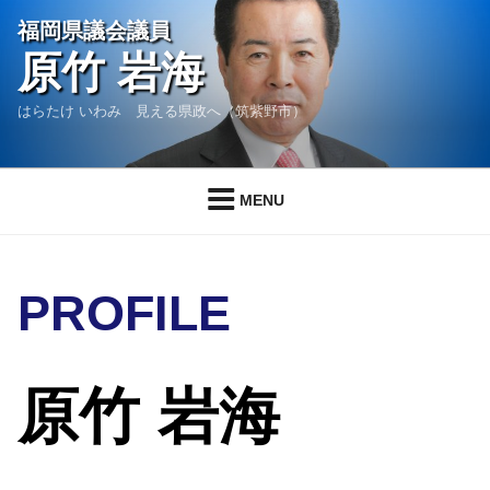
コ
福岡県議会議員
ン
原竹 岩海
テ
ン
はらたけ いわみ 見える県政へ（筑紫野市）
ツ
へ
ス
MENU
キ
ッ
プ
PROFILE
原竹 岩海