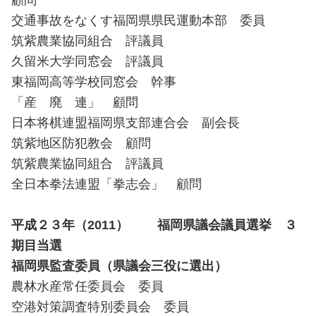
顧問
交通事故をなくす福岡県県民運動本部 委員
筑紫農業協同組合 評議員
久留米大学同窓会 評議員
東福岡高等学校同窓会 幹事
「産 廃 連」 顧問
日本将棋連盟福岡県支部連合会 副会長
筑紫地区防犯教会 顧問
筑紫農業協同組合 評議員
全日本拳法連盟「拳志会」 顧問
平成２３年（2011） 福岡県議会議員選挙 ３
期目当選
福岡県監査委員（県議会三役に選出）
農林水産常任委員会 委員
空港対策調査特別委員会 委員