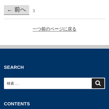
← 前へ
3
一つ前のページに戻る
SEARCH
検
検
索
索:
CONTENTS