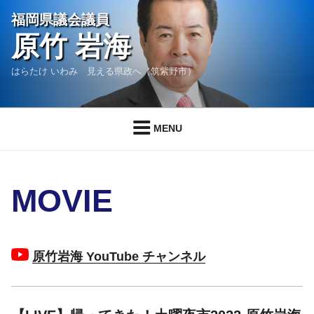
コ
福岡県議会議員
ン
原竹 岩海
テ
ン
はらたけ いわみ 見える県政へ（筑紫野市）
ツ
へ
ス
MENU
キ
ッ
プ
MOVIE
原竹岩海 YouTube チャンネル