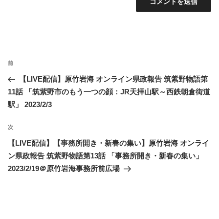
投
過
前
稿
去
【LIVE配信】原竹岩海 オンライン県政報告 筑紫野物語第
ナ
の
11話 「筑紫野市のもう一つの顔：JR天拝山駅～西鉄朝倉街道
ビ
投
駅」 2023/2/3
ゲ
稿
ー
次
次
シ
の
【LIVE配信】【事務所開き・新春の集い】原竹岩海 オンライ
ョ
投
ン県政報告 筑紫野物語第13話 「事務所開き・新春の集い」
ン
稿
2023/2/19＠原竹岩海事務所前広場