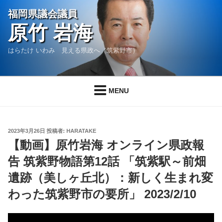
コ
福岡県議会議員
ン
原竹 岩海
テ
ン
はらたけ いわみ 見える県政へ（筑紫野市）
ツ
へ
ス
MENU
キ
ッ
プ
投
2023年3月26日
投稿者:
HARATAKE
稿
【動画】原竹岩海 オンライン県政報
日:
告 筑紫野物語第12話 「筑紫駅～前畑
遺跡（美しヶ丘北）：新しく生まれ変
わった筑紫野市の要所」 2023/2/10