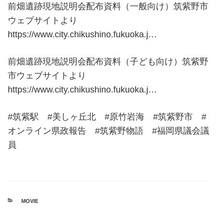
前畑遺跡現地説明会配布資料（一般向け）筑紫野市
ウェブサイトより
https://www.city.chikushino.fukuoka.j…
前畑遺跡現地説明会配布資料（子ども向け）筑紫野
市ウェブサイトより
https://www.city.chikushino.fukuoka.j…
#筑紫駅 #美しヶ丘北 #原竹岩海 #筑紫野市 #
オンライン県政報告 #筑紫野物語 #福岡県議会議
員
カ
MOVIE
テ