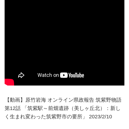
【動画】原竹岩海 オンライン県政報告 筑紫野物語
第12話 「筑紫駅～前畑遺跡（美しヶ丘北）：新し
く生まれ変わった筑紫野市の要所」 2023/2/10