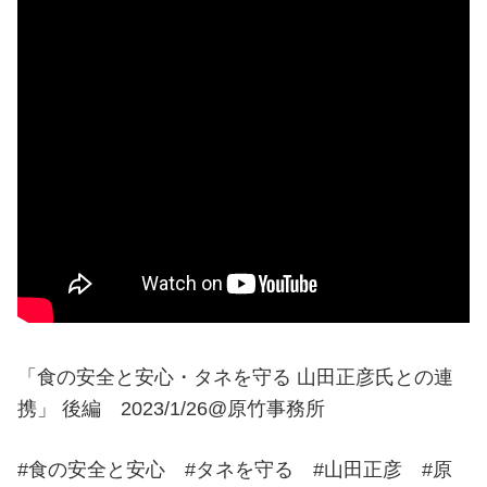
「食の安全と安心・タネを守る 山田正彦氏との連
携」 後編 2023/1/26@原竹事務所
#食の安全と安心 #タネを守る #山田正彦 #原