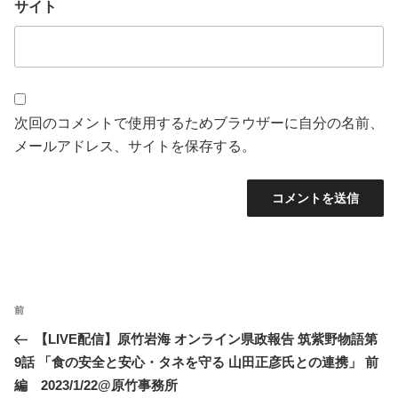
サイト
次回のコメントで使用するためブラウザーに自分の名前、
メールアドレス、サイトを保存する。
投
過
前
稿
去
【LIVE配信】原竹岩海 オンライン県政報告 筑紫野物語第
ナ
の
9話 「食の安全と安心・タネを守る 山田正彦氏との連携」 前
ビ
投
編 2023/1/22@原竹事務所