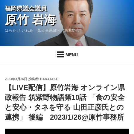
コ
福岡県議会議員
ン
原竹 岩海
テ
ン
はらたけ いわみ 見える県政へ（筑紫野市）
ツ
へ
ス
MENU
キ
ッ
プ
投
2023年3月26日
投稿者:
HARATAKE
稿
【LIVE配信】原竹岩海 オンライン県
日:
政報告 筑紫野物語第10話 「食の安全
と安心・タネを守る 山田正彦氏との
連携」 後編 2023/1/26@原竹事務所