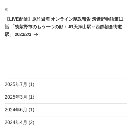
ゲ
稿
ー
次
次
シ
の
【LIVE配信】原竹岩海 オンライン県政報告 筑紫野物語第11
ョ
投
話 「筑紫野市のもう一つの顔：JR天拝山駅～西鉄朝倉街道
ン
稿
駅」 2023/2/3
投稿アーカイブ
2025年7月
(1)
2025年3月
(1)
2024年6月
(1)
2024年4月
(2)