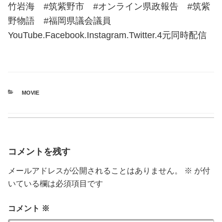
竹岩海 #筑紫野市 #オンライン県政報告 #筑紫
野物語 #福岡県議会議員
YouTube.Facebook.Instagram.Twitter.4元同時配信
カ
MOVIE
テ
ゴ
リ
ー
コメントを残す
メールアドレスが公開されることはありません。
※
が付
いている欄は必須項目です
コメント
※